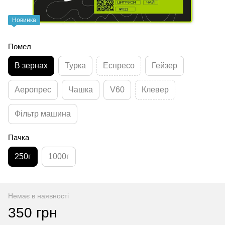
Новинка
Помел
В зернах
Турка
Еспресо
Гейзер
Аеропрес
Чашка
V60
Клевер
Фільтр машина
Пачка
250г
1000г
Немає в наявності
350 грн