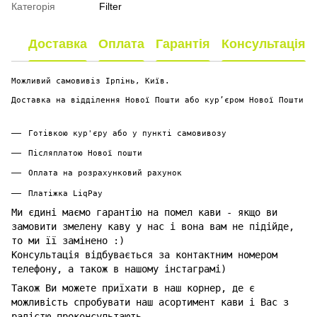
Категорія
Filter
Доставка
Оплата
Гарантія
Консультація
Можливий самовивіз Ірпінь, Київ.
Доставка на відділення Нової Пошти або курʼєром Нової Пошти
Готівкою кур'єру або у пункті самовивозу
Післяплатою Нової пошти
Оплата на розрахунковий рахунок
Платіжка LiqPay
Ми єдині маємо гарантію на помел кави - якщо ви
замовити змелену каву у нас і вона вам не підійде,
то ми її замінено :)
Консультація відбувається за контактним номером
телефону, а також в нашому інстаграмі)
Також Ви можете приїхати в наш корнер, де є
можливість спробувати наш асортимент кави і Вас з
радістю проконсультають