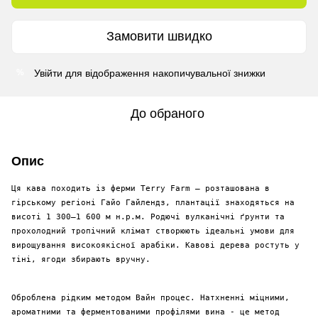
Замовити швидко
Увійти
для відображення накопичувальної знижки
%
До обраного
Опис
Ця кава походить із ферми Terry Farm — розташована в
гірському регіоні Гайо Гайлендз, плантації знаходяться на
висоті 1 300–1 600 м н.р.м. Родючі вулканічні ґрунти та
прохолодний тропічний клімат створюють ідеальні умови для
вирощування високоякісної арабіки. Кавові дерева ростуть у
тіні, ягоди збирають вручну.
Оброблена рідким методом Вайн процес. Натхненні міцними,
ароматними та ферментованими профілями вина - це метод