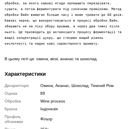
обробки, за якого кавові ягоди залишають перезрівати,
сушити, а потім ферментувати під сонячним промінням. Метод
обробки Вайн вимагає більше часу і може тривати до 60 днів.
Кавові зерна, що використовуються в процесі обробки Вайн,
збирають не на піку збору врожаю, а через два тижні після
нього. Це призводить до активнішого процесу ферментації та
вищої концентрації цукру, що створює вищий рівень
кислотності та надає каві характерного аромату.
В цьому лоті це: ожина, віскі, ананас та шоколад.
Характеристики
Дискриптори
Ожина, Ананас, Шоколад, Темний Ром
Оцінка
89
Обробка
Wine process
Країна
Індонезія
Профіль
Фільтр
обсмажки