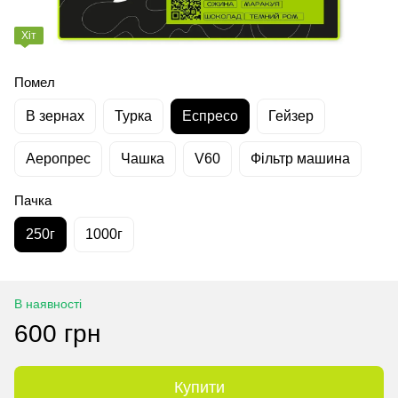
Хіт
Помел
В зернах
Турка
Еспресо
Гейзер
Аеропрес
Чашка
V60
Фільтр машина
Пачка
250г
1000г
В наявності
600 грн
Купити