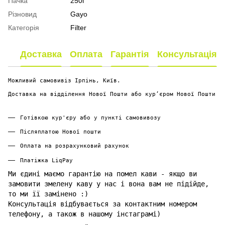
Пачка
250г
Різновид
Gayo
Категорія
Filter
Доставка
Оплата
Гарантія
Консультація
Можливий самовивіз Ірпінь, Київ.
Доставка на відділення Нової Пошти або курʼєром Нової Пошти
Готівкою кур'єру або у пункті самовивозу
Післяплатою Нової пошти
Оплата на розрахунковий рахунок
Платіжка LiqPay
Ми єдині маємо гарантію на помел кави - якщо ви
замовити змелену каву у нас і вона вам не підійде,
то ми її замінено :)
Консультація відбувається за контактним номером
телефону, а також в нашому інстаграмі)